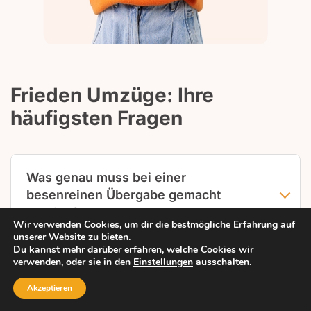
Frieden Umzüge: Ihre
häufigsten Fragen
Was genau muss bei einer
besenreinen Übergabe gemacht
werden?
Wir verwenden Cookies, um dir die bestmögliche Erfahrung auf
unserer Website zu bieten.
Alle Räume müssen gekehrt und gewischt
Du kannst mehr darüber erfahren, welche Cookies wir
werden, grober Schmutz entfernt sein.
verwenden, oder sie in den
Einstellungen
ausschalten.
Wie lange dauert die besenreine
Heizkörper, Fensterbänke und Ecken sollten
Reinigung einer Wohnung?
Akzeptieren
staubfrei sein. Persönliche Gegenstände, Müll
Anruf
Anfrage
Leistungen
Menü