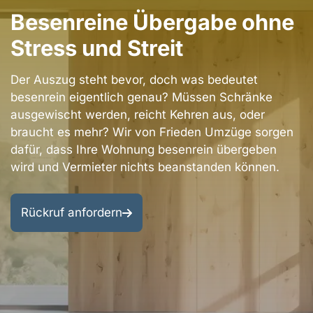
Berlin
Besenreine Übergabe ohne
Bezirke
Kontakt
Stress und Streit
Berlin
Impressum
Umgebung
Der Auszug steht bevor, doch was bedeutet
Datenschutzerklärung
besenrein eigentlich genau? Müssen Schränke
Entrümpelung
ausgewischt werden, reicht Kehren aus, oder
&
AGB
braucht es mehr? Wir von Frieden Umzüge sorgen
Renovierung
dafür, dass Ihre Wohnung besenrein übergeben
wird und Vermieter nichts beanstanden können.
Rückruf anfordern