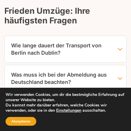
Frieden Umzüge: Ihre
häufigsten Fragen
Wie lange dauert der Transport von
Berlin nach Dublin?
Der reine Transport benötigt je nach Route und
Auslastung zwischen vier und sieben
Was muss ich bei der Abmeldung aus
Werktagen. Fährverbindungen ab Rotterdam
Deutschland beachten?
oder Cherbourg bestimmen die genaue Dauer.
Wir verwenden Cookies, um dir die bestmögliche Erfahrung auf
Zollabfertigung kann zusätzlich ein bis zwei
Sie müssen Ihre deutsche Wohnung vollständig
unserer Website zu bieten.
Tage in Anspruch nehmen, abhängig von der
aufgeben und sich beim Einwohnermeldeamt
Welche Dokumente benötige ich für
Du kannst mehr darüber erfahren, welche Cookies wir
Dokumentenvollständigkeit.
abmelden. Regelmäßige Aufenthalte in
verwenden, oder sie in den
Einstellungen
ausschalten.
den Zoll?
Deutschland können trotz Irland-Wohnsitz zur
Akzeptieren
unbeschränkten Steuerpflicht führen.
Inventarliste mit detaillierter Aufstellung aller
Anruf
Anfrage
Leistungen
Menü