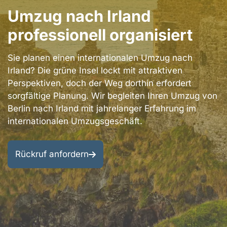
Berlin
Umzug nach Irland
Bezirke
Kontakt
professionell organisiert
Berlin
Impressum
Umgebung
Sie planen einen internationalen Umzug nach
Datenschutzerklärung
Irland? Die grüne Insel lockt mit attraktiven
Entrümpelung
Perspektiven, doch der Weg dorthin erfordert
&
AGB
sorgfältige Planung. Wir begleiten Ihren Umzug von
Renovierung
Berlin nach Irland mit jahrelanger Erfahrung im
internationalen Umzugsgeschäft.
Rückruf anfordern