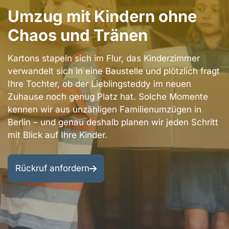
Berlin
Umzug mit Kindern ohne
Bezirke
Kontakt
Chaos und Tränen
Berlin
Impressum
Umgebung
Kartons stapeln sich im Flur, das Kinderzimmer
Datenschutzerklärung
verwandelt sich in eine Baustelle und plötzlich fragt
Entrümpelung
Ihre Tochter, ob der Lieblingsteddy im neuen
&
AGB
Zuhause noch genug Platz hat. Solche Momente
Renovierung
kennen wir aus unzähligen Familienumzügen in
Berlin – und genau deshalb planen wir jeden Schritt
mit Blick auf Ihre Kinder.
Rückruf anfordern