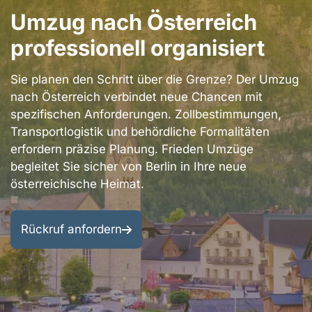
Berlin
Umzug nach Österreich
Bezirke
Kontakt
professionell organisiert
Berlin
Impressum
Umgebung
Sie planen den Schritt über die Grenze? Der Umzug
Datenschutzerklärung
nach Österreich verbindet neue Chancen mit
Entrümpelung
spezifischen Anforderungen. Zollbestimmungen,
&
AGB
Transportlogistik und behördliche Formalitäten
Renovierung
erfordern präzise Planung. Frieden Umzüge
begleitet Sie sicher von Berlin in Ihre neue
österreichische Heimat.
Rückruf anfordern