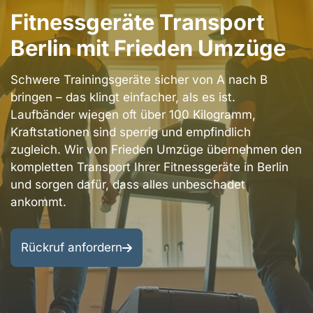
Berlin
Fitnessgeräte Transport
Bezirke
Kontakt
Berlin mit Frieden Umzüge
Berlin
Impressum
Umgebung
Schwere Trainingsgeräte sicher von A nach B
Datenschutzerklärung
bringen – das klingt einfacher, als es ist.
Entrümpelung
Laufbänder wiegen oft über 100 Kilogramm,
&
AGB
Kraftstationen sind sperrig und empfindlich
Renovierung
zugleich. Wir von Frieden Umzüge übernehmen den
kompletten Transport Ihrer Fitnessgeräte in Berlin
und sorgen dafür, dass alles unbeschadet
ankommt.
Rückruf anfordern