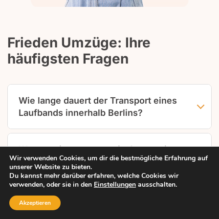
Frieden Umzüge: Ihre
häufigsten Fragen
Wie lange dauert der Transport eines
Laufbands innerhalb Berlins?
Die Demontage nimmt meist 30 bis 45 Minuten
in Anspruch, die Fahrt durch Berlin je nach
Was passiert, wenn mein Crosstrainer
Wir verwenden Cookies, um dir die bestmögliche Erfahrung auf
Entfernung 20 bis 60 Minuten. Der
nicht durch die Tür passt?
unserer Website zu bieten.
Wiederaufbau dauert etwa 40 Minuten.
Du kannst mehr darüber erfahren, welche Cookies wir
Insgesamt sollten Sie für ein einzelnes
Wir demontieren das Gerät soweit, dass es
verwenden, oder sie in den
Einstellungen
ausschalten.
Laufband rund zwei bis drei Stunden einplanen,
durch alle Öffnungen passt. Arme, Pedale und
Warum sollte ich Fitnessgeräte nicht
Akzeptieren
abhängig von Zugangswegen und Gerätetyp.
oft auch der Standfuß lassen sich abnehmen.
selbst transportieren?
Anruf
Anfrage
Leistungen
Menü