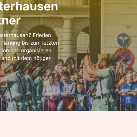
terhausen
tner
usterhausen? Frieden
 Planung bis zum letzten
gion und organisieren
g und mit dem nötigen