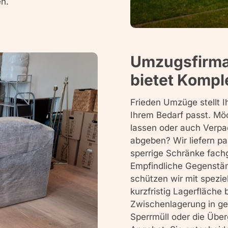
en.
Umzugsfirma
bietet Kompl
Frieden Umzüge stellt 
Ihrem Bedarf passt. Möc
lassen oder auch Verp
abgeben? Wir liefern p
sperrige Schränke fachg
Empfindliche Gegenstän
schützen wir mit spezie
kurzfristig Lagerfläche 
Zwischenlagerung in g
Sperrmüll oder die Übe