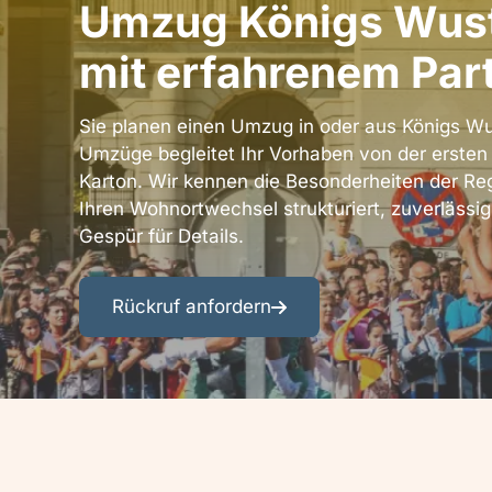
Umzug Königs Wus
Bezirke
Datenschutzerklärung
Berlin
AGB
mit erfahrenem Par
Umgebung
Entrümpelung
Sie planen einen Umzug in oder aus Königs W
&
Umzüge begleitet Ihr Vorhaben von der ersten
Renovierung
Karton. Wir kennen die Besonderheiten der Re
Ihren Wohnortwechsel strukturiert, zuverlässi
Gespür für Details.
Rückruf anfordern