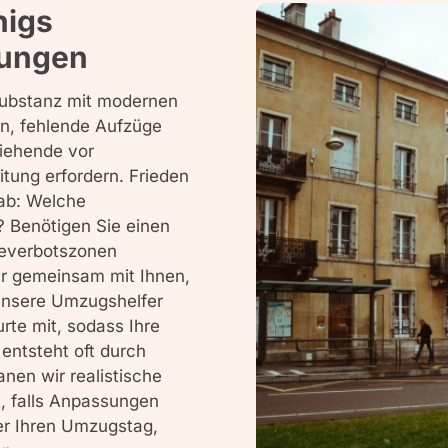
igs
sungen
substanz mit modernen
n, fehlende Aufzüge
iehende vor
tung erfordern. Frieden
rab: Welche
 Benötigen Sie einen
lteverbotszonen
wir gemeinsam mit Ihnen,
Unsere Umzugshelfer
te mit, sodass Ihre
 entsteht oft durch
nen wir realistische
t, falls Anpassungen
ber Ihren Umzugstag,