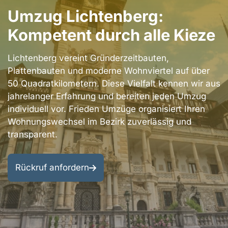
Berlin
Umzug Lichtenberg:
Bezirke
Kontakt
Kompetent durch alle Kieze
Berlin
Impressum
Umgebung
Lichtenberg vereint Gründerzeitbauten,
Datenschutzerklärung
Plattenbauten und moderne Wohnviertel auf über
Entrümpelung
50 Quadratkilometern. Diese Vielfalt kennen wir aus
&
AGB
jahrelanger Erfahrung und bereiten jeden Umzug
Renovierung
individuell vor. Frieden Umzüge organisiert Ihren
Wohnungswechsel im Bezirk zuverlässig und
transparent.
Rückruf anfordern