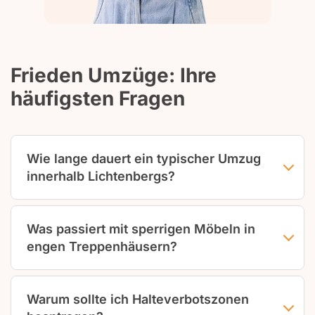
Frieden Umzüge: Ihre
häufigsten Fragen
Wie lange dauert ein typischer Umzug
innerhalb Lichtenbergs?
Die Dauer hängt von Wohnungsgröße,
Stockwerk und Möbelmenge ab. Eine 2-
Was passiert mit sperrigen Möbeln in
Zimmer-Wohnung ohne Aufzug benötigt meist
engen Treppenhäusern?
4 bis 6 Stunden, größere Wohnungen
entsprechend länger. Frieden Umzüge erstellt
Große Schränke oder Sofas zerlegen wir vor
nach Bestandsaufnahme eine realistische
dem Transport in handliche Einzelteile. Falls
Warum sollte ich Halteverbotszonen
Zeitschätzung, die Pufferzeiten für
Demontage nicht möglich ist, nutzen wir