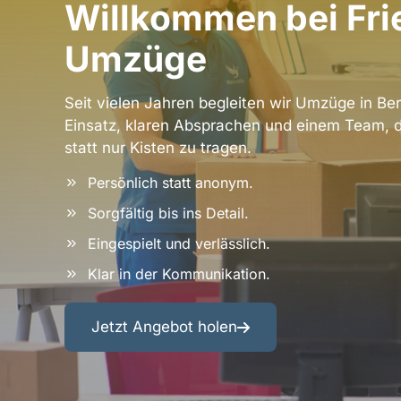
Willkommen bei Fri
Bezirke
Datenschutzerklärung
Berlin
AGB
Umzüge
Umgebung
Entrümpelung
Seit vielen Jahren begleiten wir Umzüge in Ber
&
Einsatz, klaren Absprachen und einem Team, 
Renovierung
statt nur Kisten zu tragen.
Persönlich statt anonym.
Sorgfältig bis ins Detail.
Eingespielt und verlässlich.
Klar in der Kommunikation.
Jetzt Angebot holen