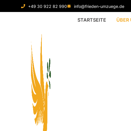
+49 30 922 82 990
info@frieden-umzuege.de
STARTSEITE
ÜBER